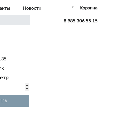
Корзина
акты
Новости
0
8 985 306 55 15
135
лк
етр
ТЬ
К