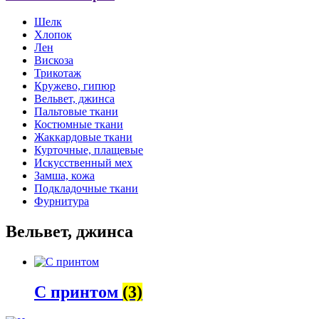
Шелк
Хлопок
Лен
Вискоза
Трикотаж
Кружево, гипюр
Вельвет, джинса
Пальтовые ткани
Костюмные ткани
Жаккардовые ткани
Курточные, плащевые
Искусственный мех
Замша, кожа
Подкладочные ткани
Фурнитура
Вельвет, джинса
С принтом
(3)