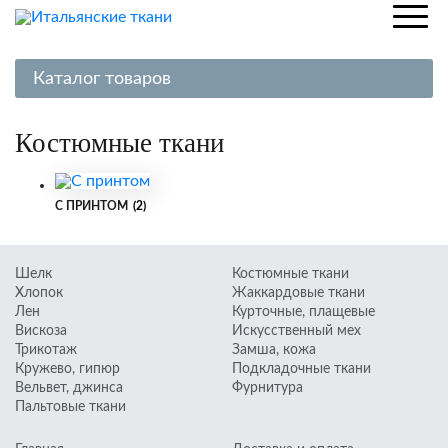
Каталог товаров
Шелк
Костюмные ткани
Хлопок
Лен
С ПРИНТОМ
(2)
Вискоза
Трикотаж
Шелк
Костюмные ткани
Кружево, гипюр
Хлопок
Жаккардовые ткани
Лен
Курточные, плащевые
Вельвет, джинса
Вискоза
Искусственный мех
Трикотаж
Замша, кожа
Пальтовые ткани
Кружево, гипюр
Подкладочные ткани
Костюмные ткани
Вельвет, джинса
Фурнитура
Пальтовые ткани
Жаккардовые ткани