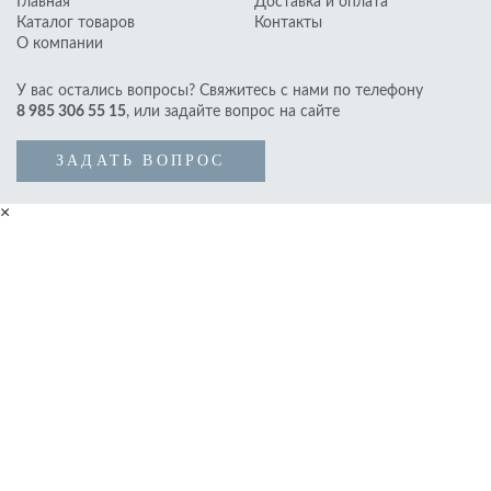
Главная
Доставка и оплата
Курточные, плащевые
Каталог товаров
Контакты
О компании
Искусственный мех
Замша, кожа
У вас остались вопросы? Свяжитесь с нами по телефону
8 985 306 55 15
, или задайте вопрос на сайте
Подкладочные ткани
Фурнитура
ЗАДАТЬ ВОПРОС
×