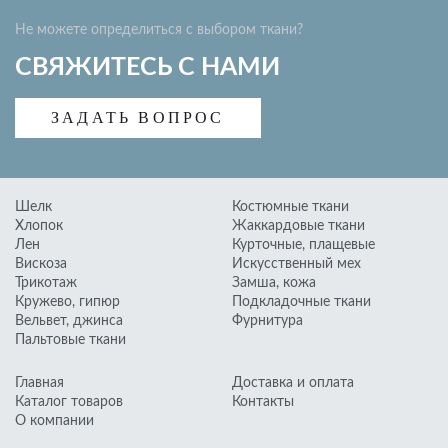
Курточные, плащевые
Не можете определиться с выбором ткани?
Искусственный мех
СВЯЖИТЕСЬ С НАМИ
Замша, кожа
Подкладочные ткани
ЗАДАТЬ ВОПРОС
Фурнитура
Шелк
Костюмные ткани
Хлопок
Жаккардовые ткани
Лен
Курточные, плащевые
Вискоза
Искусственный мех
Трикотаж
Замша, кожа
Кружево, гипюр
Подкладочные ткани
Вельвет, джинса
Фурнитура
Пальтовые ткани
Главная
Доставка и оплата
Каталог товаров
Контакты
О компании