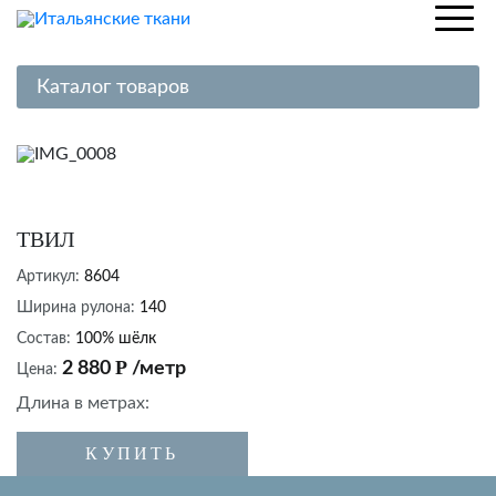
Каталог товаров
Шелк
Хлопок
Лен
ТВИЛ
Вискоза
Артикул:
8604
Трикотаж
Ширина рулона:
140
Кружево, гипюр
Состав:
100% шёлк
Вельвет, джинса
Р
2 880
/метр
Цена:
Пальтовые ткани
Длина в метрах:
Костюмные ткани
КУПИТЬ
К
Жаккардовые ткани