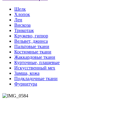
Шелк
Хлопок
Лен
Вискоза
Трикотаж
Кружево, гипюр
Вельвет, джинса
Пальтовые ткани
Костюмные ткани
Жаккардовые ткани
Курточные, плащевые
Искусственный мех
Замша, кожа
Подкладочные ткани
Фурнитура