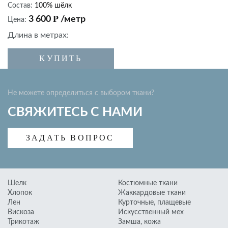
Курточные, плащевые
Состав:
100% шёлк
Р
3 600
/метр
Цена:
Искусственный мех
Длина в метрах:
Замша, кожа
Подкладочные ткани
КУПИТЬ
К
Фурнитура
Не можете определиться с выбором ткани?
СВЯЖИТЕСЬ С НАМИ
ЗАДАТЬ ВОПРОС
Шелк
Костюмные ткани
Хлопок
Жаккардовые ткани
Лен
Курточные, плащевые
Вискоза
Искусственный мех
Трикотаж
Замша, кожа