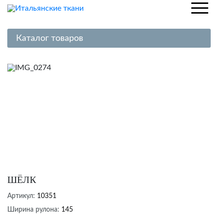
Каталог товаров
Шелк
Хлопок
Лен
Вискоза
Трикотаж
Кружево, гипюр
Вельвет, джинса
Пальтовые ткани
ШЁЛК
Костюмные ткани
Артикул:
10351
Жаккардовые ткани
Ширина рулона:
145