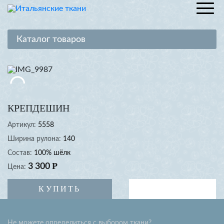
Каталог товаров
Шелк
Хлопок
Лен
КРЕПДЕШИН
Вискоза
Артикул:
5558
Трикотаж
Ширина рулона:
140
Кружево, гипюр
Состав:
100% шёлк
Вельвет, джинса
Р
3 300
Цена:
Пальтовые ткани
КУПИТЬ
К
Костюмные ткани
Жаккардовые ткани
Не можете определиться с выбором ткани?