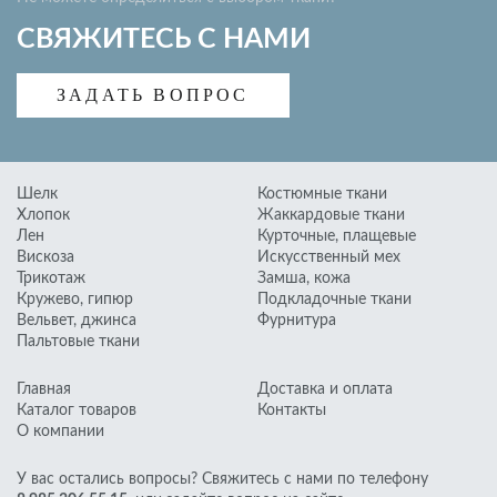
Курточные, плащевые
СВЯЖИТЕСЬ С НАМИ
Искусственный мех
Замша, кожа
ЗАДАТЬ ВОПРОС
Подкладочные ткани
Фурнитура
Шелк
Костюмные ткани
Хлопок
Жаккардовые ткани
Лен
Курточные, плащевые
Вискоза
Искусственный мех
Трикотаж
Замша, кожа
Кружево, гипюр
Подкладочные ткани
Вельвет, джинса
Фурнитура
Пальтовые ткани
Главная
Доставка и оплата
Каталог товаров
Контакты
О компании
У вас остались вопросы? Свяжитесь с нами по телефону