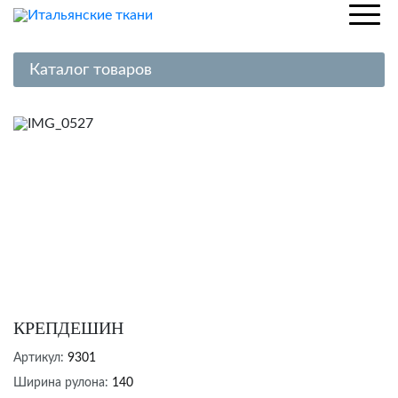
Каталог товаров
Шелк
Хлопок
Лен
Вискоза
Трикотаж
Кружево, гипюр
Вельвет, джинса
Пальтовые ткани
КРЕПДЕШИН
Костюмные ткани
Артикул:
9301
Жаккардовые ткани
Ширина рулона:
140