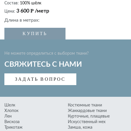
Курточные, плащевые
Состав:
100% шёлк
Р
3 600
/метр
Цена:
Искусственный мех
Длина в метрах:
Замша, кожа
Подкладочные ткани
КУПИТЬ
К
Фурнитура
Не можете определиться с выбором ткани?
СВЯЖИТЕСЬ С НАМИ
ЗАДАТЬ ВОПРОС
Шелк
Костюмные ткани
Хлопок
Жаккардовые ткани
Лен
Курточные, плащевые
Вискоза
Искусственный мех
Трикотаж
Замша, кожа