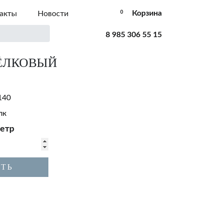
Корзина
акты
Новости
0
8 985 306 55 15
ЁЛКОВЫЙ
140
лк
етр
ТЬ
К