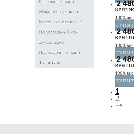
Костюмные ткани
2 48
КРЕП 
Жаккардовые ткани
100% вис
Курточные, плащевые
КУПИ
2 48
Искусственный мех
КРЕП 
Замша, кожа
100% вис
Подкладочные ткани
КУПИ
2 48
Фурнитура
КРЕП 
100% вис
КУПИ
1
2
→