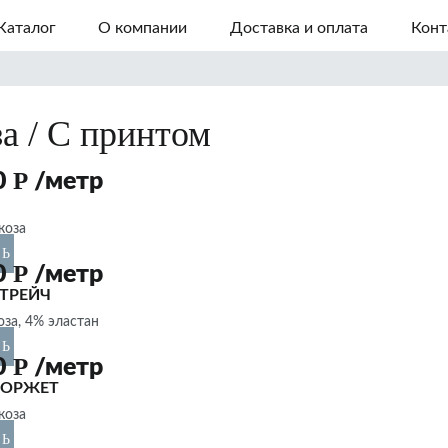
Каталог
О компании
Доставка и оплата
Конт
за
/ С принтом
Р
0
/метр
коза
ТЬ
Р
0
/метр
ТРЕЙЧ
оза, 4% эластан
ТЬ
Р
0
/метр
ЖОРЖЕТ
коза
ТЬ