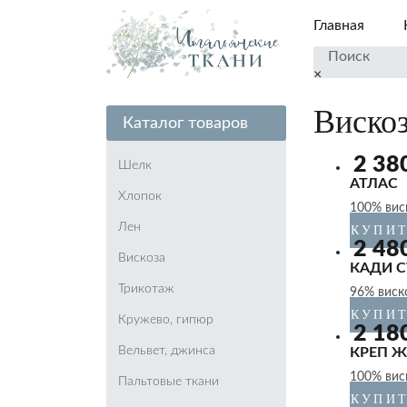
Главная
×
Виско
Каталог товаров
2 38
Шелк
АТЛАС
Хлопок
100% вис
Лен
КУПИ
2 48
Вискоза
КАДИ С
Трикотаж
96% виск
КУПИ
Кружево, гипюр
2 18
Вельвет, джинса
КРЕП 
100% вис
Пальтовые ткани
КУПИ