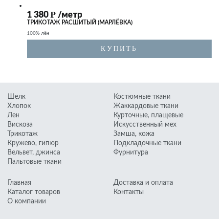
К
Курточные, плащевые
Р
1 380
/метр
Искусственный мех
ТРИКОТАЖ РАСШИТЫЙ (МАРЛЁВКА)
100% лён
Замша, кожа
КУПИТЬ
Подкладочные ткани
Фурнитура
К
Шелк
Костюмные ткани
Хлопок
Жаккардовые ткани
Лен
Курточные, плащевые
Вискоза
Искусственный мех
Трикотаж
Замша, кожа
Кружево, гипюр
Подкладочные ткани
Вельвет, джинса
Фурнитура
Пальтовые ткани
Главная
Доставка и оплата
Каталог товаров
Контакты
О компании