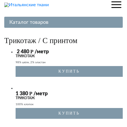
Каталог товаров
Шелк
Трикотаж
/ С принтом
Хлопок
Р
2 480
/метр
Лен
ТРИКОТАЖ
Вискоза
98% шёлк, 2% эластан
Трикотаж
КУПИТЬ
Кружево, гипюр
К
Вельвет, джинса
Р
1 380
/метр
ТРИКОТАЖ
Пальтовые ткани
100% хлопок
Костюмные ткани
КУПИТЬ
Жаккардовые ткани